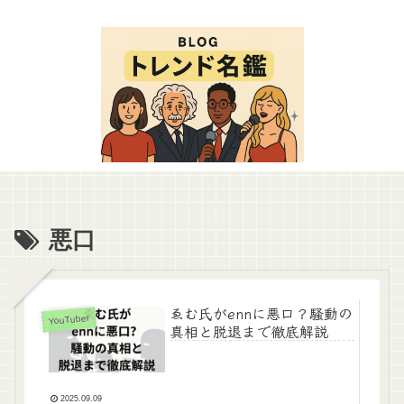
悪口
ゑむ氏がennに悪口？騒動の
YouTuber
真相と脱退まで徹底解説
2025.09.09