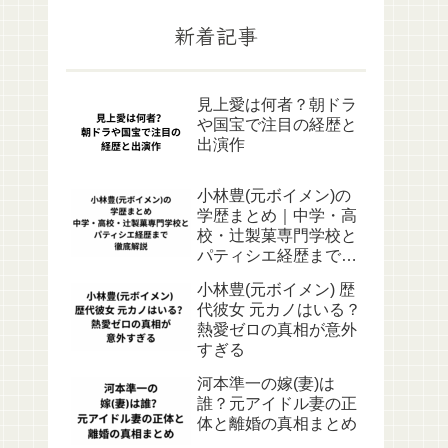
新着記事
見上愛は何者？朝ドラ
や国宝で注目の経歴と
出演作
小林豊(元ボイメン)の
学歴まとめ｜中学・高
校・辻製菓専門学校と
パティシエ経歴まで徹
底解説
小林豊(元ボイメン) 歴
代彼女 元カノはいる？
熱愛ゼロの真相が意外
すぎる
河本準一の嫁(妻)は
誰？元アイドル妻の正
体と離婚の真相まとめ