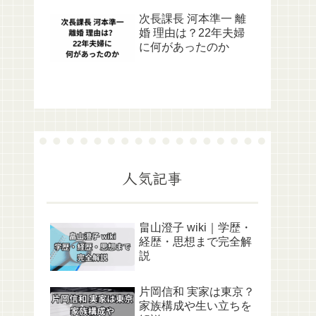
次長課長 河本準一 離
婚 理由は？22年夫婦
に何があったのか
人気記事
畠山澄子 wiki｜学歴・
経歴・思想まで完全解
説
片岡信和 実家は東京？
家族構成や生い立ちを