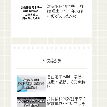
次長課長 河本準一 離
婚 理由は？22年夫婦
に何があったのか
人気記事
畠山澄子 wiki｜学歴・
経歴・思想まで完全解
説
片岡信和 実家は東京？
家族構成や生い立ちを