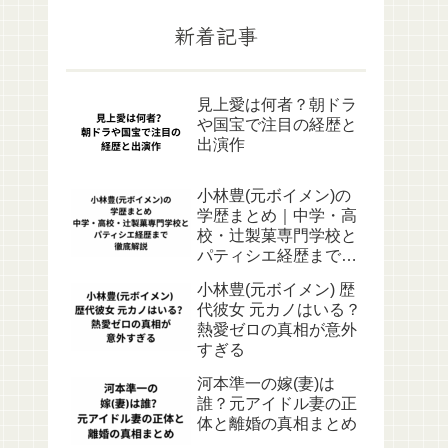
新着記事
見上愛は何者？朝ドラ
や国宝で注目の経歴と
出演作
小林豊(元ボイメン)の
学歴まとめ｜中学・高
校・辻製菓専門学校と
パティシエ経歴まで徹
底解説
小林豊(元ボイメン) 歴
代彼女 元カノはいる？
熱愛ゼロの真相が意外
すぎる
河本準一の嫁(妻)は
誰？元アイドル妻の正
体と離婚の真相まとめ