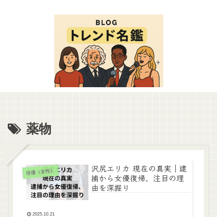
薬物
沢尻エリカ 現在の真実｜逮
俳優（女性）
捕から女優復帰、注目の理
由を深掘り
2025.10.21