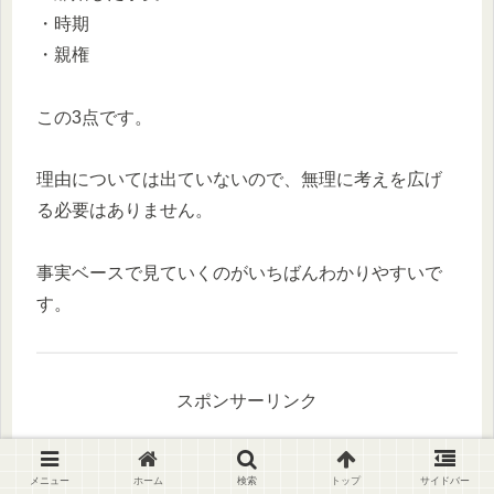
・時期
・親権
この3点です。
理由については出ていないので、無理に考えを広げ
る必要はありません。
事実ベースで見ていくのがいちばんわかりやすいで
す。
スポンサーリンク
6.まとめ｜河本準一の嫁(妻)はどんな
メニュー
ホーム
検索
トップ
サイドバー