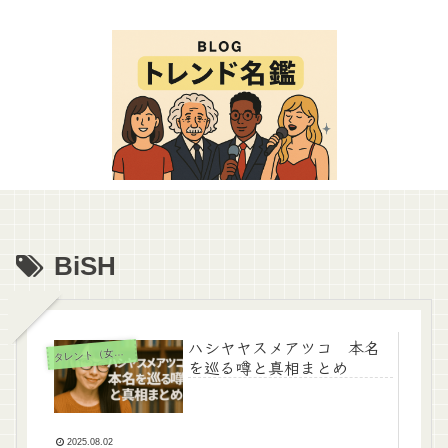
BiSH
ハシヤヤスメアツコ 本名
タ
レント（女性）
を巡る噂と真相まとめ
2025.08.02