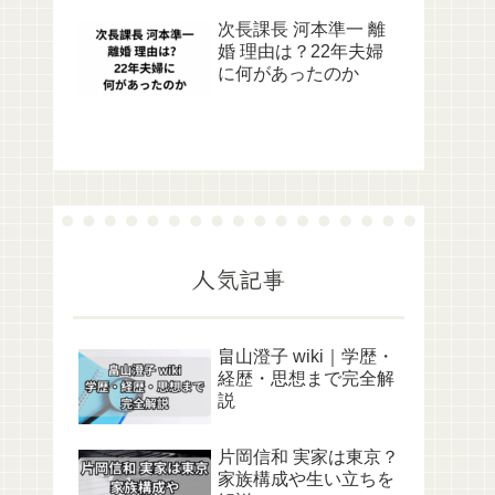
次長課長 河本準一 離
婚 理由は？22年夫婦
に何があったのか
人気記事
畠山澄子 wiki｜学歴・
経歴・思想まで完全解
説
片岡信和 実家は東京？
家族構成や生い立ちを