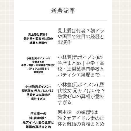
新着記事
見上愛は何者？朝ドラ
や国宝で注目の経歴と
出演作
小林豊(元ボイメン)の
学歴まとめ｜中学・高
校・辻製菓専門学校と
パティシエ経歴まで徹
底解説
小林豊(元ボイメン) 歴
代彼女 元カノはいる？
熱愛ゼロの真相が意外
すぎる
河本準一の嫁(妻)は
誰？元アイドル妻の正
体と離婚の真相まとめ