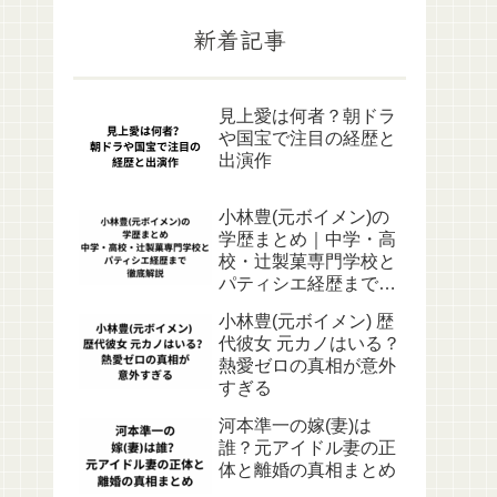
新着記事
見上愛は何者？朝ドラ
や国宝で注目の経歴と
出演作
小林豊(元ボイメン)の
学歴まとめ｜中学・高
校・辻製菓専門学校と
パティシエ経歴まで徹
底解説
小林豊(元ボイメン) 歴
代彼女 元カノはいる？
熱愛ゼロの真相が意外
すぎる
河本準一の嫁(妻)は
誰？元アイドル妻の正
体と離婚の真相まとめ