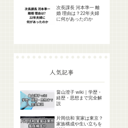
次長課長 河本準一 離
婚 理由は？22年夫婦
に何があったのか
人気記事
畠山澄子 wiki｜学歴・
経歴・思想まで完全解
説
片岡信和 実家は東京？
家族構成や生い立ちを