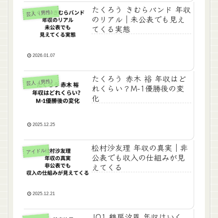
たくろう きむらバンド 年収
芸人（男性）
のリアル｜未公表でも見え
てくる実態
2026.01.07
たくろう 赤木 裕 年収はど
芸人（男性）
れくらい？M-1優勝後の変
化
2025.12.25
松村沙友理 年収の真実｜非
アイドル
公表でも収入の仕組みが見
えてくる
2025.12.21
JO1 鶴房汐恩 年収はいく