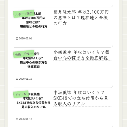
羽月隆太郎 年収3,100万円
スポーツ選手
の意味とは？現在地と今後
の行方
2026.02.01
小西遼生 年収はいくら？舞
俳優（男性）
台中心の稼ぎ方を徹底解説
2026.01.19
中坂美祐 年収はいくら？
アイドル
SKE48での立ち位置から見
る収入のリアル
2026.01.13