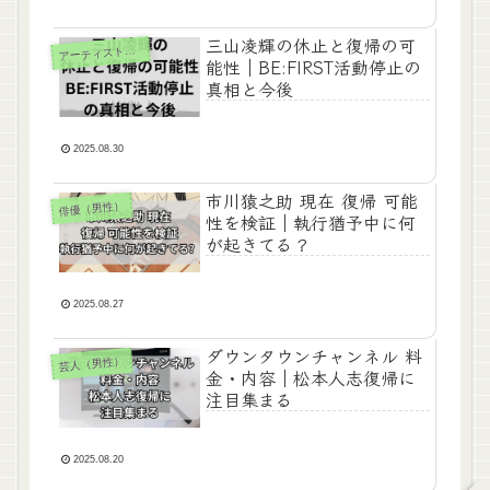
三山凌輝の休止と復帰の可
ーティスト（男性）
ア
能性｜BE:FIRST活動停止の
真相と今後
2025.08.30
市川猿之助 現在 復帰 可能
俳優（男性）
性を検証｜執行猶予中に何
が起きてる？
2025.08.27
ダウンタウンチャンネル 料
芸人（男性）
金・内容｜松本人志復帰に
注目集まる
2025.08.20