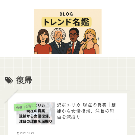
復帰
沢尻エリカ 現在の真実｜逮
俳優（女性）
捕から女優復帰、注目の理
由を深掘り
2025.10.21