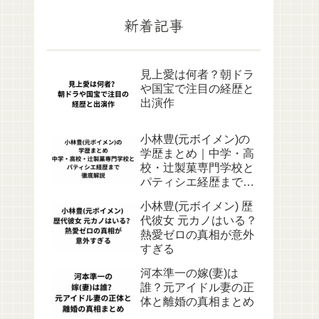
新着記事
見上愛は何者？朝ドラ
や国宝で注目の経歴と
出演作
小林豊(元ボイメン)の
学歴まとめ｜中学・高
校・辻製菓専門学校と
パティシエ経歴まで徹
底解説
小林豊(元ボイメン) 歴
代彼女 元カノはいる？
熱愛ゼロの真相が意外
すぎる
河本準一の嫁(妻)は
誰？元アイドル妻の正
体と離婚の真相まとめ