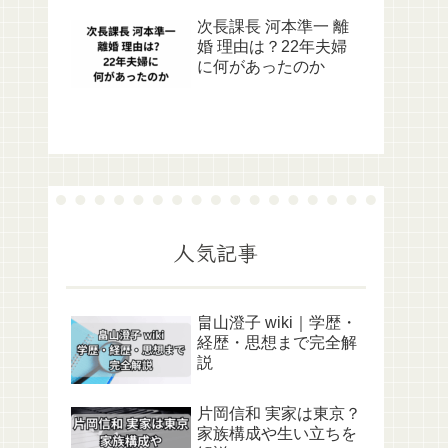
次長課長 河本準一 離
婚 理由は？22年夫婦
に何があったのか
人気記事
畠山澄子 wiki｜学歴・
経歴・思想まで完全解
説
片岡信和 実家は東京？
家族構成や生い立ちを