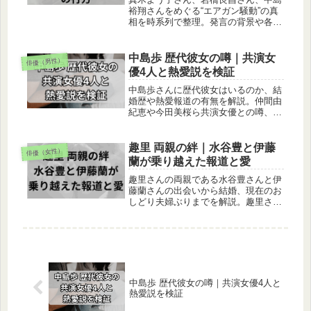
裕翔さんをめぐる“エアガン騒動”の真
相を時系列で整理。発言の背景や各者
の対応、今後の展開までをわかりやす
く解説します。
中島歩 歴代彼女の噂｜共演女
俳優（男性）
優4人と熱愛説を検証
中島歩さんに歴代彼女はいるのか、結
婚歴や熱愛報道の有無を解説。仲間由
紀恵や今田美桜ら共演女優との噂、好
きなタイプや結婚観まで徹底紹介しま
す。
趣里 両親の絆｜水谷豊と伊藤
俳優（女性）
蘭が乗り越えた報道と愛
趣里さんの両親である水谷豊さんと伊
藤蘭さんの出会いから結婚、現在のお
しどり夫婦ぶりまでを解説。趣里さん
の独自の歩みや三山凌輝さんとの結婚
発表への反応も紹介します。
中島歩 歴代彼女の噂｜共演女優4人と
熱愛説を検証