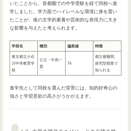
いたことから、首都圏での中学受験を経て同校へ進
学しました。学力面でハイレベルな環境に身を置い
たことが、後の文学的素養や芸術的な表現力に大き
な影響を与えたと考えられます。
学校名
種別
偏差値
特徴
東京都立小石
都立最難関、
公立・中高一
川中等教育学
74
探究型授業で
貫
校
知られる
進学先として同校を選んだ背景には、知的好奇心の
強さと学習意欲の高さがうかがえます。
4-2. 中学生時代のエピソードや当時の性