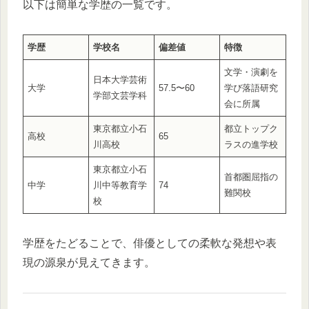
以下は簡単な学歴の一覧です。
学歴
学校名
偏差値
特徴
文学・演劇を
日本大学芸術
大学
57.5〜60
学び落語研究
学部文芸学科
会に所属
東京都立小石
都立トップク
高校
65
川高校
ラスの進学校
東京都立小石
首都圏屈指の
中学
川中等教育学
74
難関校
校
学歴をたどることで、俳優としての柔軟な発想や表
現の源泉が見えてきます。