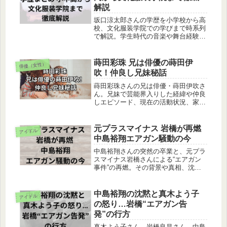
解説
坂口涼太郎さんの学歴を小学校から高
校、文化服装学院での学びまで時系列
で解説。学生時代の音楽や舞台経験が
俳優としての個性にどうつながったの
かもわかります。
蒔田彩珠 兄は俳優の蒔田伊
俳優（女性）
吹！仲良し兄妹秘話
蒔田彩珠さんの兄は俳優・蒔田伊吹さ
ん。兄妹で芸能界入りした経緯や仲良
しエピソード、現在の活動状況、家族
構成や将来の共演の可能性まで詳しく
解説します。
元プラスマイナス 岩橋が再燃
アイドル
中島裕翔エアガン騒動の今
中島裕翔さんの突然の卒業と、元プラ
スマイナス岩橋さんによる“エアガン
事件”の再燃。その背景や真相、沈黙
の理由、今後の展開までを丁寧に解説
しています。
中島裕翔の沈黙と真木よう子
アイドル
の怒り…岩橋“エアガン告
発”の行方
真木よう子さん、岩橋良昌さん、中島