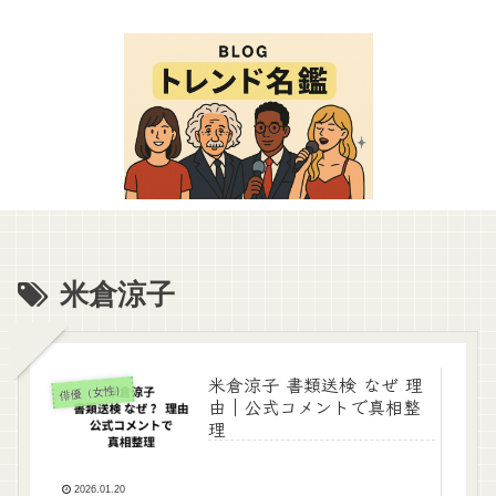
米倉涼子
米倉涼子 書類送検 なぜ 理
俳優（女性）
由｜公式コメントで真相整
理
2026.01.20