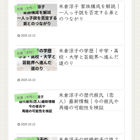
米倉涼子 家族構成を解説｜
俳優（女性）
一人っ子説を否定する弟と
のつながり
2025.10.13
米倉涼子の学歴｜中学・高
俳優（女性）
校・大学と芸能界へ進んだ
道のり
2025.10.13
米倉涼子の歴代彼氏（恋
俳優（女性）
人）最新情報｜今の彼氏や
再婚の可能性を検証
2025.10.12
米倉涼子の結婚相手は誰？