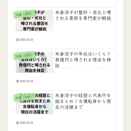
米倉涼子が整形・劣化と噂
俳優（女性）
される要因を専門家が解説
2025.10.15
米倉涼子の年収はいくら？
俳優（女性）
数億円と噂される理由を検
証
2025.10.15
米倉涼子の経歴と代表作を
俳優（女性）
総まとめ｜女優転身から現
在の活躍まで
2025.10.14