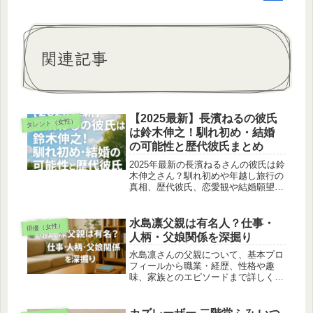
関連記事
【2025最新】長濱ねるの彼氏
タレント（女性）
は鈴木伸之！馴れ初め・結婚
の可能性と歴代彼氏まとめ
2025年最新の長濱ねるさんの彼氏は鈴
木伸之さん？馴れ初めや年越し旅行の
真相、歴代彼氏、恋愛観や結婚願望ま
で詳しく解説します。
水島凛父親は有名人？仕事・
俳優（女性）
人柄・父娘関係を深掘り
水島凛さんの父親について、基本プロ
フィールから職業・経歴、性格や趣
味、家族とのエピソードまで詳しく解
説します。父娘の温かな関係や活動へ
の影響、ファンからの声も紹介しま
す。