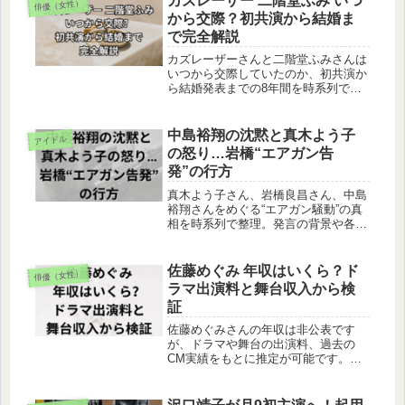
カズレーザー 二階堂ふみ いつ
俳優（女性）
から交際？初共演から結婚ま
で完全解説
カズレーザーさんと二階堂ふみさんは
いつから交際していたのか、初共演か
ら結婚発表までの8年間を時系列で解
説。馴れ初めや極秘交際の理由、今後
の展望も紹介します。
中島裕翔の沈黙と真木よう子
アイドル
の怒り…岩橋“エアガン告
発”の行方
真木よう子さん、岩橋良昌さん、中島
裕翔さんをめぐる“エアガン騒動”の真
相を時系列で整理。発言の背景や各者
の対応、今後の展開までをわかりやす
く解説します。
佐藤めぐみ 年収はいくら？ド
俳優（女性）
ラマ出演料と舞台収入から検
証
佐藤めぐみさんの年収は非公表です
が、ドラマや舞台の出演料、過去の
CM実績をもとに推定が可能です。退
所後の動向や同世代女優との比較か
ら、2025年時点の妥当な年収レンジを
わかりやすく解説します。