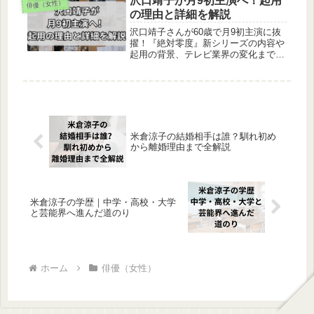
沢口靖子が月9初主演へ！起用
俳優（女性）
の理由と詳細を解説
沢口靖子さんが60歳で月9初主演に抜
擢！『絶対零度』新シリーズの内容や
起用の背景、テレビ業界の変化まで詳
しくご紹介します。
米倉涼子の結婚相手は誰？馴れ初め
から離婚理由まで全解説
米倉涼子の学歴｜中学・高校・大学
と芸能界へ進んだ道のり
ホーム
俳優（女性）