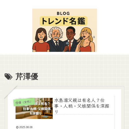
芹澤優
水島凛父親は有名人？仕
俳優（女性）
事・人柄・父娘関係を深掘
り
2025.08.06