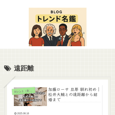
遠距離
加藤ローサ 旦那 馴れ初め｜
タ
レント（女性）
松井大輔との遠距離から結
婚まで
2025.08.16