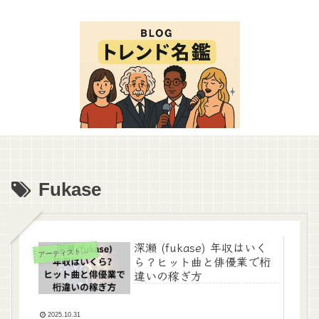
Fukase
深瀬 (fukase) 年収はいく
ーティスト（男性）
ア
ら？ヒット曲と俳優業で桁
違いの稼ぎ方
2025.10.31