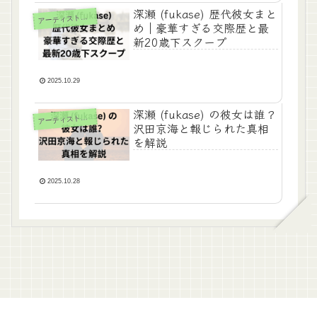
深瀬 (fukase) 歴代彼女まと
ーティスト（男性）
ア
め｜豪華すぎる交際歴と最
新20歳下スクープ
2025.10.29
深瀬 (fukase) の彼女は誰？
ーティスト（男性）
ア
沢田京海と報じられた真相
を解説
2025.10.28