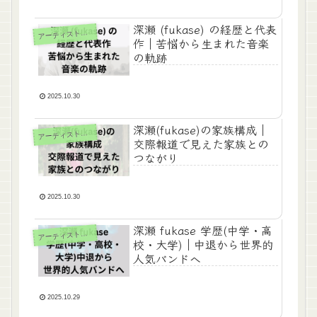
深瀬 (fukase) の経歴と代表
ーティスト（男性）
ア
作｜苦悩から生まれた音楽
の軌跡
2025.10.30
深瀬(fukase)の家族構成｜
ーティスト（男性）
ア
交際報道で見えた家族との
つながり
2025.10.30
深瀬 fukase 学歴(中学・高
ーティスト（男性）
ア
校・大学)｜中退から世界的
人気バンドへ
2025.10.29