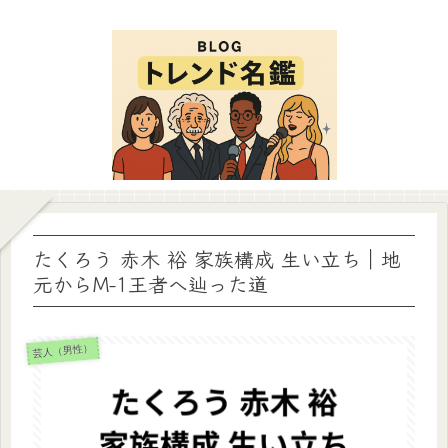
たくろう 赤木 裕 家族構成 生い立ち｜地
元からM-1王者へ辿った道
芸人（男性）