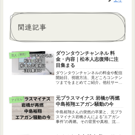
エリ
関連記事
ダウンタウンチャンネル 料
芸人（男性）
金・内容｜松本人志復帰に注
目集まる
ダウンタウンチャンネルの料金や配信
開始日、視聴方法、見どころコンテン
ツまでをまとめてご紹介。他社サービ
スとの比較や参加型機能の魅力もわか
ります。
元プラスマイナス 岩橋が再燃
アイドル
中島裕翔エアガン騒動の今
中島裕翔さんの突然の卒業と、元プラ
スマイナス岩橋さんによる“エアガン
事件”の再燃。その背景や真相、沈黙
の理由、今後の展開までを丁寧に解説
しています。