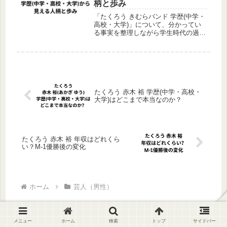
柄と歩み
「たくろう きむらバンド 学歴(中学・
高校・大学)」について、分かってい
る事実を整理しながら学生時代の過ご
し方や進路の流れを解説します。高
校・大学の情報だけでなく、人柄や芸
人へつながる背景も分かりやすくまと
めています。
たくろう 赤木 裕 学歴(中学・高校・
大学)はどこまで本当なのか？
たくろう 赤木 裕 年収はどれくら
い？M-1優勝後の変化
ホーム
芸人（男性）
メニュー
ホーム
検索
トップ
サイドバー