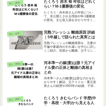
たくろう 赤木 裕 年収はどれく
芸人（男性）
らい？M-1優勝後の変化
たくろう・赤木裕さんの年収につい
て、非公開とされる理由やM-1優勝後
の変化、主な収入源を分かりやすく整
理しました。現在の立ち位置と今後の
見通しまで、全体像を把握できる内容
です。
完熟フレッシュ 離婚原因 詳細
芸人（女性）
｜5年越しで語られた真実とは
完熟フレッシュの離婚原因を、元妻の
不倫や家庭内のすれ違いを中心に詳し
くご紹介。別居から離婚、父子コンビ
誕生までのリアルな親子の物語がわか
ります。
河本準一の嫁(妻)は誰？元アイ
芸人（男性）
ドル妻の正体と離婚の真相ま
とめ
河本準一さんの嫁(妻)は誰なのかをわ
かりやすく解説。元アイドル・重元直
美さんの経歴や2003年の結婚、子供2
人との家族構成、約22年の結婚生活か
ら2025年ごろの離婚までをまとめてい
ます。
たくろう きむらバンド 学歴(中
芸人（男性）
学・高校・大学)から見える人