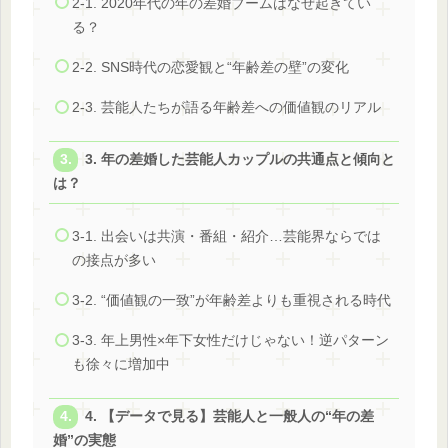
2-1. 2020年代の年の差婚ブームはなぜ起きてい
る？
2-2. SNS時代の恋愛観と“年齢差の壁”の変化
2-3. 芸能人たちが語る年齢差への価値観のリアル
3. 年の差婚した芸能人カップルの共通点と傾向と
は？
3-1. 出会いは共演・番組・紹介…芸能界ならでは
の接点が多い
3-2. “価値観の一致”が年齢差よりも重視される時代
3-3. 年上男性×年下女性だけじゃない！逆パターン
も徐々に増加中
4. 【データで見る】芸能人と一般人の“年の差
婚”の実態