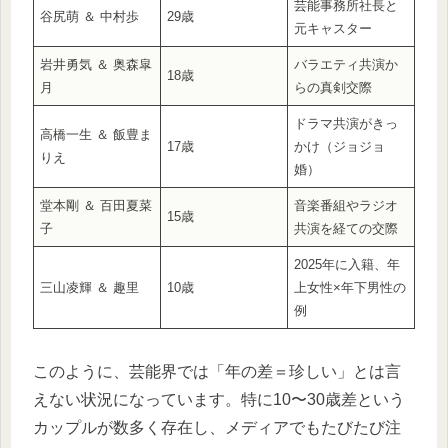
芸能事務所社長と
谷尻萌 ＆ 中村歩
29歳
元キャスター
岩井勇気 ＆ 奥森皐
バラエティ共演か
18歳
月
らの真剣交際
ドラマ共演がきっ
高橋一生 ＆ 飯豊ま
17歳
かけ（ジョジョ
りえ
婚）
堂本剛 ＆ 百田夏菜
音楽番組やラジオ
15歳
子
共演を経ての交際
2025年に入籍、年
三山凌輝 ＆ 趣里
10歳
上女性×年下男性の
例
このように、芸能界では「年の差＝珍しい」とは言
えない状況になっています。特に10〜30歳差という
カップルが数多く存在し、メディアでもたびたび注