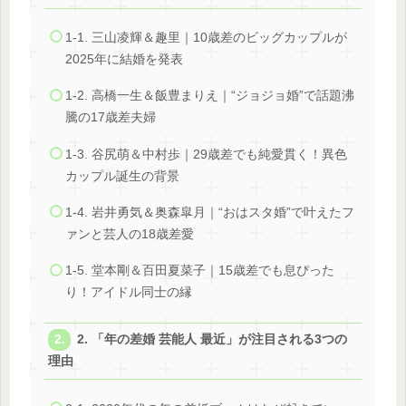
1-1. 三山凌輝＆趣里｜10歳差のビッグカップルが
2025年に結婚を発表
1-2. 高橋一生＆飯豊まりえ｜“ジョジョ婚”で話題沸
騰の17歳差夫婦
1-3. 谷尻萌＆中村歩｜29歳差でも純愛貫く！異色
カップル誕生の背景
1-4. 岩井勇気＆奥森皐月｜“おはスタ婚”で叶えたフ
ァンと芸人の18歳差愛
1-5. 堂本剛＆百田夏菜子｜15歳差でも息ぴった
り！アイドル同士の縁
2. 「年の差婚 芸能人 最近」が注目される3つの
理由