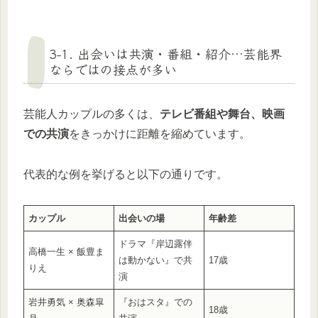
3-1. 出会いは共演・番組・紹介…芸能界
ならではの接点が多い
芸能人カップルの多くは、
テレビ番組や舞台、映画
での共演
をきっかけに距離を縮めています。
代表的な例を挙げると以下の通りです。
カップル
出会いの場
年齢差
ドラマ『岸辺露伴
高橋一生 × 飯豊ま
は動かない』で共
17歳
りえ
演
岩井勇気 × 奥森皐
『おはスタ』での
18歳