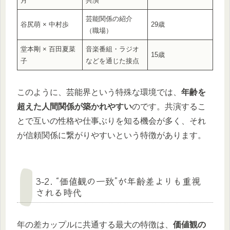
月
共演
芸能関係の紹介
谷尻萌 × 中村歩
29歳
（職場）
堂本剛 × 百田夏菜
音楽番組・ラジオ
15歳
子
などを通じた接点
このように、芸能界という特殊な環境では、
年齢を
超えた人間関係が築かれやすい
のです。共演するこ
とで互いの性格や仕事ぶりを知る機会が多く、それ
が信頼関係に繋がりやすいという特徴があります。
3-2. “価値観の一致”が年齢差よりも重視
される時代
年の差カップルに共通する最大の特徴は、
価値観の