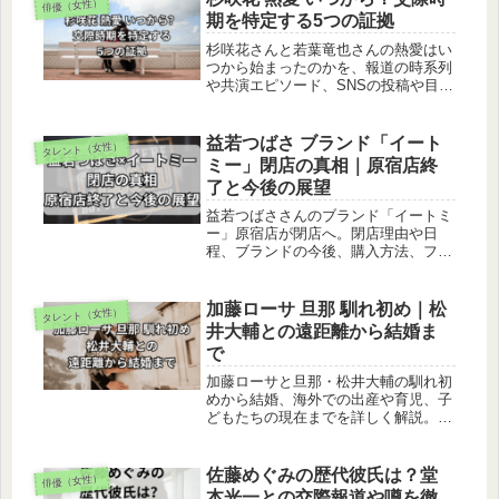
俳優（女性）
期を特定する5つの証拠
杉咲花さんと若葉竜也さんの熱愛はい
つから始まったのかを、報道の時系列
や共演エピソード、SNSの投稿や目撃
情報から徹底解説。交際の裏付けや今
後の展開も詳しく紹介します。
益若つばさ ブランド「イート
タレント（女性）
ミー」閉店の真相｜原宿店終
了と今後の展望
益若つばささんのブランド「イートミ
ー」原宿店が閉店へ。閉店理由や日
程、ブランドの今後、購入方法、ファ
ンの声までをわかりやすくまとめてい
ます。
加藤ローサ 旦那 馴れ初め｜松
タレント（女性）
井大輔との遠距離から結婚ま
で
加藤ローサと旦那・松井大輔の馴れ初
めから結婚、海外での出産や育児、子
どもたちの現在までを詳しく解説。夫
婦の絆や現在の生活拠点、ローサさん
が語った結婚秘話も紹介します。
佐藤めぐみの歴代彼氏は？堂
俳優（女性）
本光一との交際報道や噂を徹