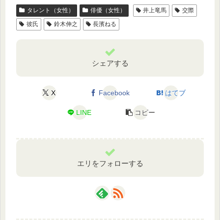
タレント（女性）
俳優（女性）
井上竜馬
交際
彼氏
鈴木伸之
長濱ねる
シェアする
X
Facebook
はてブ
LINE
コピー
エリをフォローする