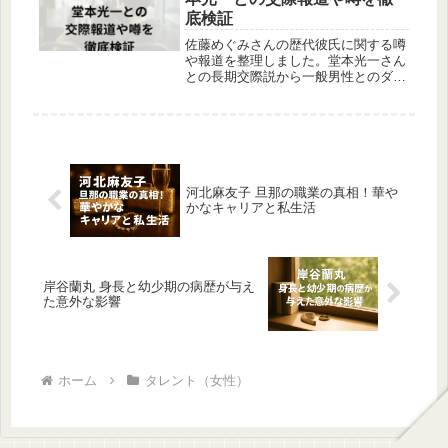
底検証
佐藤めぐみさんの歴代彼氏に関する噂
や報道を整理しました。堂本光一さん
との長期交際説から一般男性とのダブ
ルデート報道、松本潤説までを検証
し、結婚観や最新の退所発表も含めて
解説します。
河北麻友子 旦那の職業の真相！華や
かなキャリアと私生活
岸谷蘭丸 身長と幼少期の病歴が与え
た意外な影響
ホーム
タレント（女性）