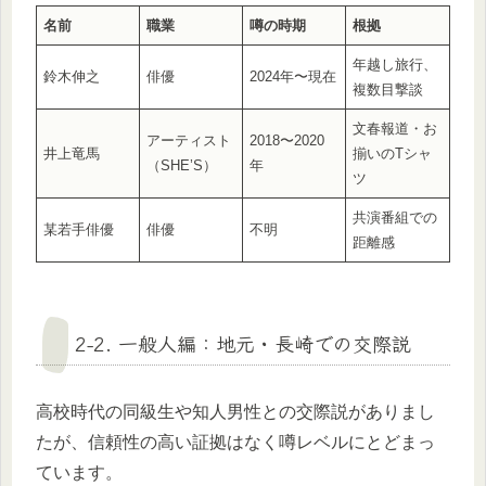
名前
職業
噂の時期
根拠
年越し旅行、
鈴木伸之
俳優
2024年〜現在
複数目撃談
文春報道・お
アーティスト
2018〜2020
井上竜馬
揃いのTシャ
（SHE’S）
年
ツ
共演番組での
某若手俳優
俳優
不明
距離感
2-2. 一般人編：地元・長崎での交際説
高校時代の同級生や知人男性との交際説がありまし
たが、信頼性の高い証拠はなく噂レベルにとどまっ
ています。