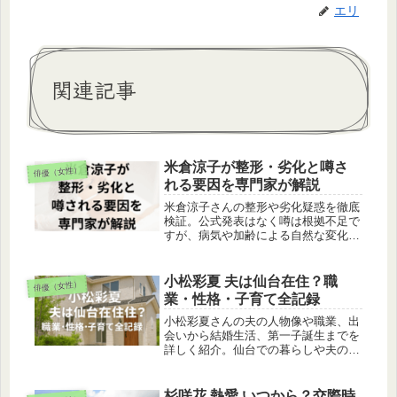
エリ
関連記事
米倉涼子が整形・劣化と噂さ
俳優（女性）
れる要因を専門家が解説
米倉涼子さんの整形や劣化疑惑を徹底
検証。公式発表はなく噂は根拠不足で
すが、病気や加齢による自然な変化が
外見に影響しています。若い頃との比
較や専門家の見解を交え、今も第一線
で輝き続ける理由をまとめました。
小松彩夏 夫は仙台在住？職
俳優（女性）
業・性格・子育て全記録
小松彩夏さんの夫の人物像や職業、出
会いから結婚生活、第一子誕生までを
詳しく紹介。仙台での暮らしや夫の育
児参加、仕事と家庭の両立の様子もわ
かります。
杉咲花 熱愛 いつから？交際時