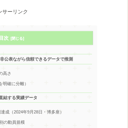
ンサーリンク
目次
？｜非公表ながら信頼できるデータで推測
度の高さ
定を明確に分離）
に直結する実績データ
100回達成（2024年9月28日・博多座）
会場別の動員規模