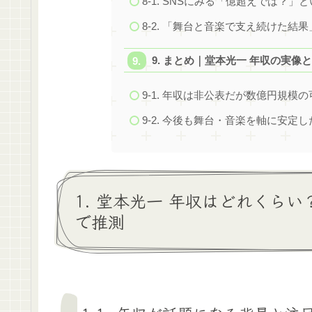
8-1. SNSにみる「億超えでは？」
8-2. 「舞台と音楽で支え続けた結
9. まとめ｜堂本光一 年収の実像
9-1. 年収は非公表だが数億円規模
9-2. 今後も舞台・音楽を軸に安定
1. 堂本光一 年収はどれくら
で推測