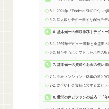
5-1. 2024年『Endless SHOC
5-2. 個人取り分の一般的な配分モ
6. 堂本光一の年収推移｜デビュ
6-1. 1997年デビュー当時と全盛期
6-2. 舞台中心にシフトした現在の
7. 堂本光一の資産やお金の使い
7-1. 高級マンション・愛車の噂と実
7-2. 寄付や社会貢献に関するエピソ
8. 世間の声とファンの反応｜「