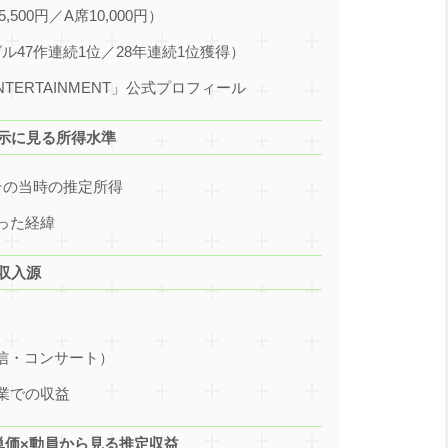
500円／A席10,000円）
（シングル47作連続1位／28年連続1位獲得）
ENTERTAINMENT」公式プロフィール
公示に見る所得水準
」とその当時の推定所得
なった経緯
収入源
D・配信・コンサート）
出業での収益
ト単価×動員から見る推定収益