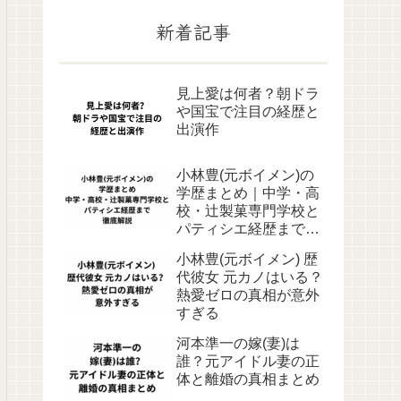
新着記事
見上愛は何者？朝ドラ
や国宝で注目の経歴と
出演作
小林豊(元ボイメン)の
学歴まとめ｜中学・高
校・辻製菓専門学校と
パティシエ経歴まで徹
底解説
小林豊(元ボイメン) 歴
代彼女 元カノはいる？
熱愛ゼロの真相が意外
すぎる
河本準一の嫁(妻)は
誰？元アイドル妻の正
体と離婚の真相まとめ