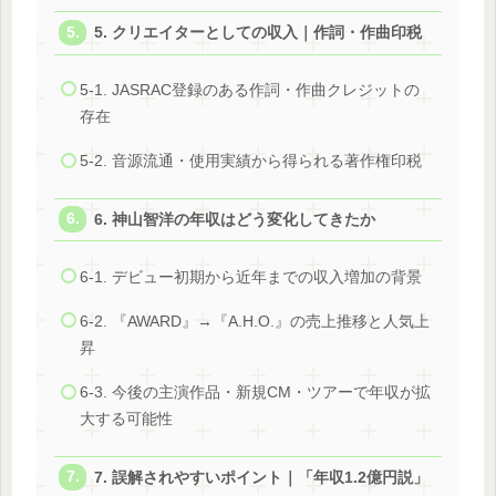
5. クリエイターとしての収入｜作詞・作曲印税
5-1. JASRAC登録のある作詞・作曲クレジットの
存在
5-2. 音源流通・使用実績から得られる著作権印税
6. 神山智洋の年収はどう変化してきたか
6-1. デビュー初期から近年までの収入増加の背景
6-2. 『AWARD』→『A.H.O.』の売上推移と人気上
昇
6-3. 今後の主演作品・新規CM・ツアーで年収が拡
大する可能性
7. 誤解されやすいポイント｜「年収1.2億円説」