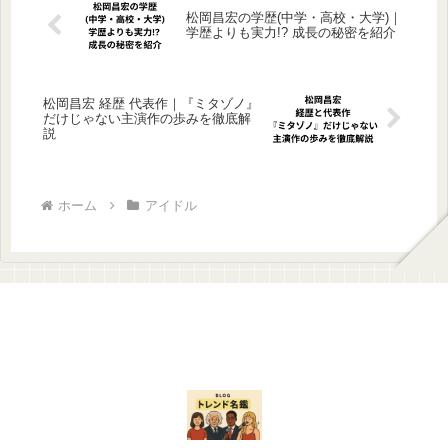
松岡昌宏の学歴(中学・高校・大学)｜
学歴よりも実力!? 成長の秘密を紹介
松岡昌宏 経歴 代表作｜『ミタゾノ』
だけじゃない主演作の歩みを徹底解
説
ホーム
アイドル