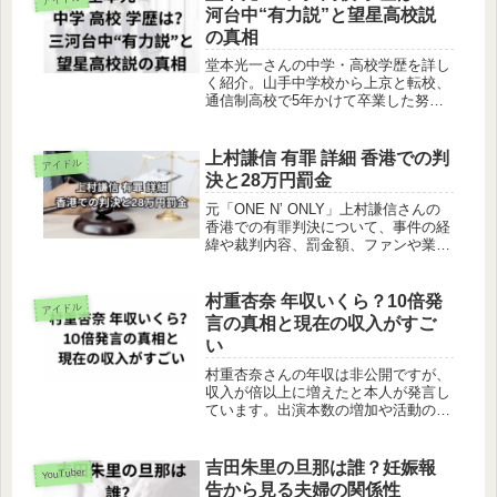
河台中“有力説”と望星高校説
の真相
堂本光一さんの中学・高校学歴を詳し
く紹介。山手中学校から上京と転校、
通信制高校で5年かけて卒業した努
力、三河台中や望星高校の有力説まで
整理し、人柄に迫ります。
上村謙信 有罪 詳細 香港での判
アイドル
決と28万円罰金
元「ONE N’ ONLY」上村謙信さんの
香港での有罪判決について、事件の経
緯や裁判内容、罰金額、ファンや業界
の反応、日港の法制度の違いまで詳し
く解説します。
村重杏奈 年収いくら？10倍発
アイドル
言の真相と現在の収入がすご
い
村重杏奈さんの年収は非公開ですが、
収入が倍以上に増えたと本人が発言し
ています。出演本数の増加や活動の広
がりから見える収入の実態や、年収が
伸びた理由、今後の可能性までわかり
やすく解説します。
吉田朱里の旦那は誰？妊娠報
YouTuber
告から見る夫婦の関係性