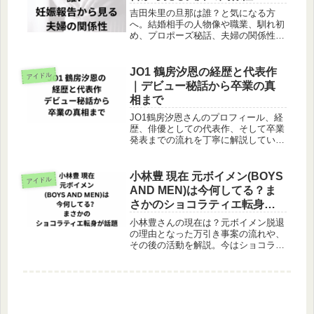
吉田朱里の旦那は誰？と気になる方
へ。結婚相手の人物像や職業、馴れ初
め、プロポーズ秘話、夫婦の関係性ま
で詳しくご紹介します。
JO1 鶴房汐恩の経歴と代表作
アイドル
｜デビュー秘話から卒業の真
相まで
JO1鶴房汐恩さんのプロフィール、経
歴、俳優としての代表作、そして卒業
発表までの流れを丁寧に解説していま
す。
小林豊 現在 元ボイメン(BOYS
アイドル
AND MEN)は今何してる？ま
さかのショコラティエ転身が
話題
小林豊さんの現在は？元ボイメン脱退
の理由となった万引き事案の流れや、
その後の活動を解説。今はショコラテ
ィエやクッキングクリエイターとし
て、日本とフランスで活躍する姿をわ
かりやすくまとめています。