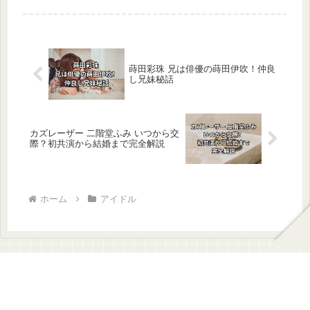
蒔田彩珠 兄は俳優の蒔田伊吹！仲良
し兄妹秘話
カズレーザー 二階堂ふみ いつから交
際？初共演から結婚まで完全解説
ホーム
アイドル