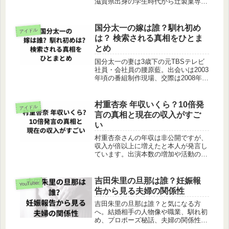
滋賀県出身の学生時代から辻製菓専門
学校での学び、パティシエとして働い
た経歴まで、確かな情報をもとにわか
りやすくまとめました。
国分太一の嫁は誰？馴れ初め
アイドル
は？ 検索される真相をひとま
とめ
国分太一の妻は3歳下の元TBSテレビ
社員・会社員の腰原藍。出会いは2003
年頃の番組制作現場、交際は2008年5
月から7年、2009年のデスモイド腫瘍
手術と1か月入院の見舞いで結婚を意
識、2015年9月11日に入籍発表、2016
村重杏奈 年収いくら？10倍発
アイドル
年10月31日と2018年9月1日に娘2人が
言の真相と現在の収入がすご
誕生。無理に盛らず節目の数字で2人
い
の馴れ初めをスッキリまとめました。
村重杏奈さんの年収は非公開ですが、
収入が倍以上に増えたと本人が発言し
ています。出演本数の増加や活動の広
がりから見える収入の実態や、年収が
伸びた理由、今後の可能性までわかり
やすく解説します。
吉田朱里の旦那は誰？妊娠報
YouTuber
告から見る夫婦の関係性
吉田朱里の旦那は誰？と気になる方
へ。結婚相手の人物像や職業、馴れ初
め、プロポーズ秘話、夫婦の関係性ま
で詳しくご紹介します。