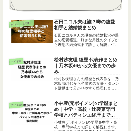
石田ニコル夫は誰？噂の熱愛
タレント（女性）
相手と結婚観まとめ
石田ニコルさんの現在の結婚状況や過
去の恋愛報道、好きな男性のタイプか
ら理想の結婚式まで詳しく解説。生い
立ちや最新の活動、今後の結婚の可能
性も紹介します。
松村沙友理 経歴 代表作まとめ
アイドル
｜乃木坂46から女優までの歩
み
松村沙友理さんの経歴と代表作を、乃
木坂46時代から卒業後の女優・タレン
ト活動まで分かりやすく整理しまし
た。代表的な出演ドラマや現在の立ち
位置、これまでの歩みを知りたい方に
向けてまとめています。
小林豊(元ボイメン)の学歴まと
アイドル
め｜中学・高校・辻製菓専門
学校とパティシエ経歴まで徹
底解説
小林豊(元ボイメン)の学歴を中学・高
校・専門学校まで詳しく解説します。