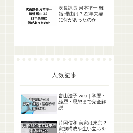
次長課長 河本準一 離
婚 理由は？22年夫婦
に何があったのか
人気記事
畠山澄子 wiki｜学歴・
経歴・思想まで完全解
説
片岡信和 実家は東京？
家族構成や生い立ちを