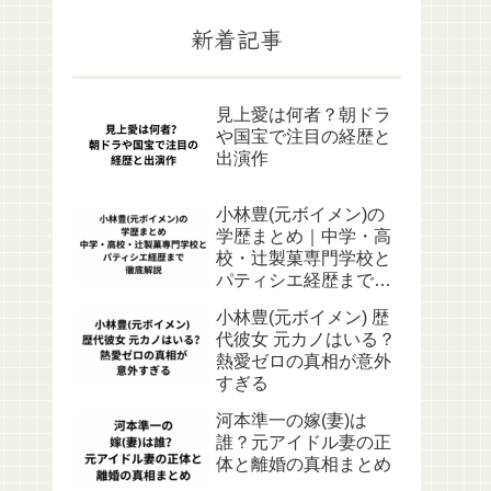
新着記事
見上愛は何者？朝ドラ
や国宝で注目の経歴と
出演作
小林豊(元ボイメン)の
学歴まとめ｜中学・高
校・辻製菓専門学校と
パティシエ経歴まで徹
底解説
小林豊(元ボイメン) 歴
代彼女 元カノはいる？
熱愛ゼロの真相が意外
すぎる
河本準一の嫁(妻)は
誰？元アイドル妻の正
体と離婚の真相まとめ