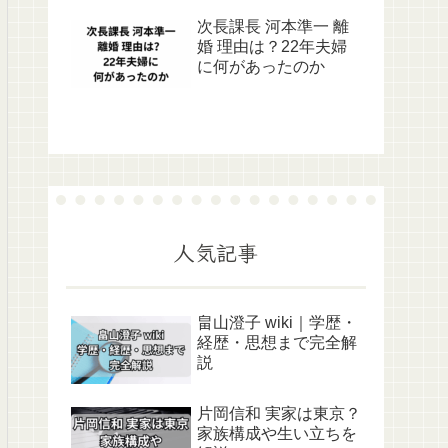
次長課長 河本準一 離
婚 理由は？22年夫婦
に何があったのか
人気記事
畠山澄子 wiki｜学歴・
経歴・思想まで完全解
説
片岡信和 実家は東京？
家族構成や生い立ちを