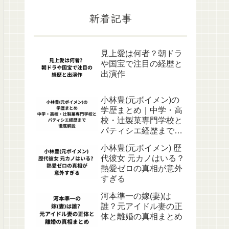
新着記事
見上愛は何者？朝ドラ
や国宝で注目の経歴と
出演作
小林豊(元ボイメン)の
学歴まとめ｜中学・高
校・辻製菓専門学校と
パティシエ経歴まで徹
底解説
小林豊(元ボイメン) 歴
代彼女 元カノはいる？
熱愛ゼロの真相が意外
すぎる
河本準一の嫁(妻)は
誰？元アイドル妻の正
体と離婚の真相まとめ