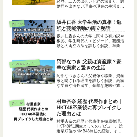
経歴、二人の出会いと絆の深まり、結
婚届を出さない理由や現在の生活まで
詳しく解説。今後の関係の展望やファ
ンの声も紹介します。
坂井仁香 大学生活の真相！勉
アイドル
強と芸能活動の両立秘話
坂井仁香さんの大学に関する有力説や
根拠、学生時代のエピソード、芸能活
動との両立方法を詳しく解説。卒業後
の展望やファンの期待にも迫ります。
阿部なつき 父親は資産家？豪
ンフルエンサー（女性）
イ
華な実家と驚きの生活
阿部なつきさんの父親像や職業、資産
家と噂される理由を詳しく解説。高額
な学費や海外留学、豪華な趣味や旅
行、実家の生活ぶりまで一挙に紹介し
ます。
村重杏奈 経歴 代表作まとめ｜
アイドル
HKT48卒業後に再ブレイクし
た理由とは
村重杏奈の経歴と代表作を徹底整理。
HKT48第1期生としてのデビュー、総
選挙順位やNMB48兼任の経験、そし
て卒業後にバラエティで再ブレイクし