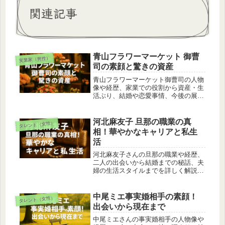
関連記事
青山フラワーマーケット 御曹
実業家（男性）
司の素顔と驚きの資産
青山フラワーマーケット御曹司の人物
像や経歴、家業での役割から資産・生
活ぶり、結婚や恋愛事情、今後の展望
までを詳しく解説。華やかな肩書きの
裏側に迫ります。
河北麻友子 旦那の職業の真
タレント（女性）
相！華やかなキャリアと私生
活
河北麻友子さんの旦那の職業や経歴、
二人の出会いから結婚までの秘話、夫
婦の生活スタイルまでを詳しく解説。
外資系エリート説や人物像にも迫りま
す。
中尾ミエ事実婚相手の素顔！
タレント（女性）
出会いから現在まで
中尾ミエさんの事実婚相手の人物像や