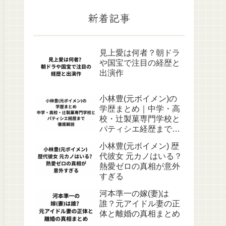
新着記事
見上愛は何者？朝ドラ
や国宝で注目の経歴と
出演作
小林豊(元ボイメン)の
学歴まとめ｜中学・高
校・辻製菓専門学校と
パティシエ経歴まで徹
底解説
小林豊(元ボイメン) 歴
代彼女 元カノはいる？
熱愛ゼロの真相が意外
すぎる
河本準一の嫁(妻)は
誰？元アイドル妻の正
体と離婚の真相まとめ