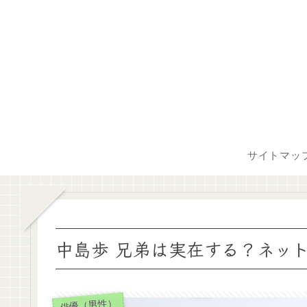
サイトマッ
中島歩 兄弟は実在する？ネッ
俳優（男性）