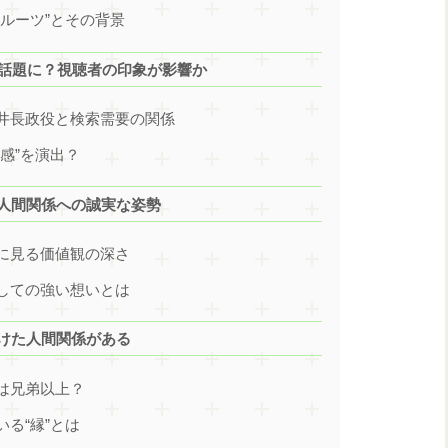
的ルーツ”とその背景
柄が話題に？視聴者の印象が影響か
浅井長政役と検索需要の関係
弟感”を演出？
や人間関係への誠実な姿勢
観に見る価値観の深さ
対しての強い想いとは
築けた人間関係がある
係は兄弟以上？
いる“縁”とは