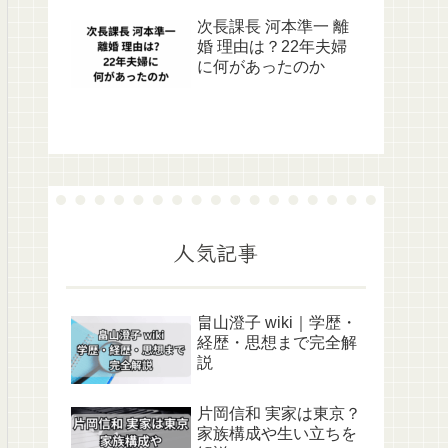
次長課長 河本準一 離
婚 理由は？22年夫婦
に何があったのか
人気記事
畠山澄子 wiki｜学歴・
経歴・思想まで完全解
説
片岡信和 実家は東京？
家族構成や生い立ちを