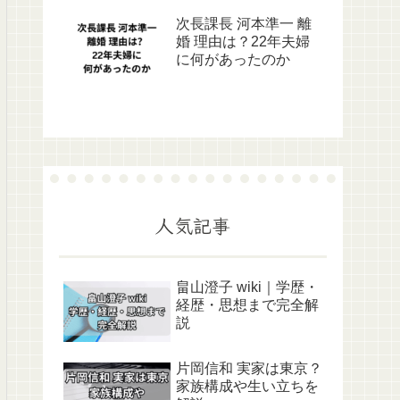
次長課長 河本準一 離
婚 理由は？22年夫婦
に何があったのか
人気記事
畠山澄子 wiki｜学歴・
経歴・思想まで完全解
説
片岡信和 実家は東京？
家族構成や生い立ちを