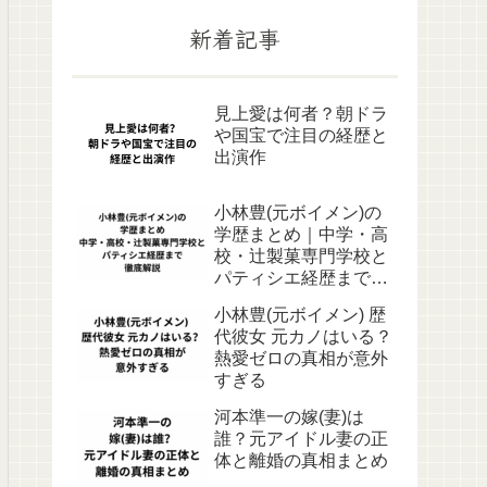
新着記事
見上愛は何者？朝ドラ
や国宝で注目の経歴と
出演作
小林豊(元ボイメン)の
学歴まとめ｜中学・高
校・辻製菓専門学校と
パティシエ経歴まで徹
底解説
小林豊(元ボイメン) 歴
代彼女 元カノはいる？
熱愛ゼロの真相が意外
すぎる
河本準一の嫁(妻)は
誰？元アイドル妻の正
体と離婚の真相まとめ