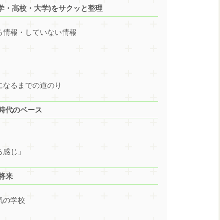
(中学・高校・大学)をサクッと整理
いる情報・していない情報
人になるまでの道のり
生時代のベース
る感じ」
将来
気の学校