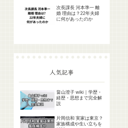
次長課長 河本準一 離
婚 理由は？22年夫婦
に何があったのか
人気記事
畠山澄子 wiki｜学歴・
経歴・思想まで完全解
説
片岡信和 実家は東京？
家族構成や生い立ちを