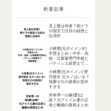
新着記事
見上愛は何者？朝ドラ
や国宝で注目の経歴と
出演作
小林豊(元ボイメン)の
学歴まとめ｜中学・高
校・辻製菓専門学校と
パティシエ経歴まで徹
底解説
小林豊(元ボイメン) 歴
代彼女 元カノはいる？
熱愛ゼロの真相が意外
すぎる
河本準一の嫁(妻)は
誰？元アイドル妻の正
体と離婚の真相まとめ