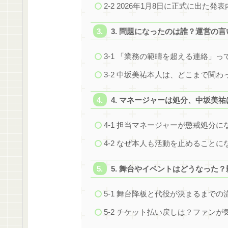
2-2 2026年1月8日に正式に出た発
3. 問題になったのは誰？運営の
3-1 「業務の範疇を超える連絡」
3-2 中坂美祐本人は、どこまで関わ
4. マネージャーは処分、中坂美
4-1 担当マネージャーが懲戒処分に
4-2 なぜ本人も活動を止めることに
5. 舞台やイベントはどうなった
5-1 舞台降板と代役が決まるまでの
5-2 チケット払い戻しは？ファン