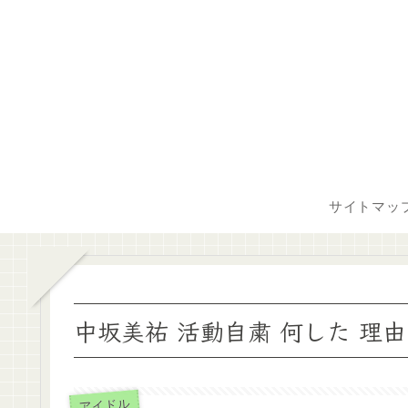
サイトマッ
中坂美祐 活動自粛 何した 理
アイドル