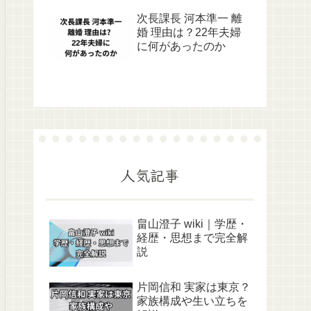
次長課長 河本準一 離
婚 理由は？22年夫婦
に何があったのか
人気記事
畠山澄子 wiki｜学歴・
経歴・思想まで完全解
説
片岡信和 実家は東京？
家族構成や生い立ちを