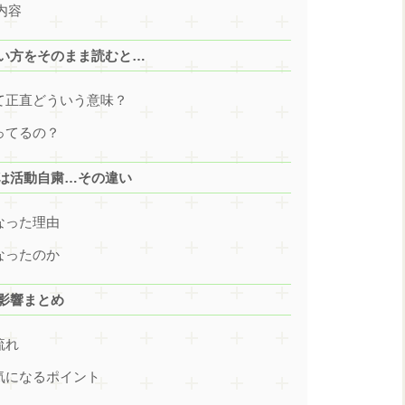
表内容
言い方をそのまま読むと…
って正直どういう意味？
ってるの？
祐は活動自粛…その違い
なった理由
なったのか
？影響まとめ
流れ
が気になるポイント