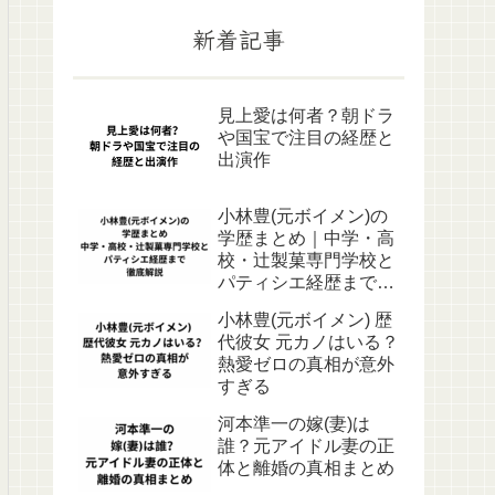
新着記事
見上愛は何者？朝ドラ
や国宝で注目の経歴と
出演作
小林豊(元ボイメン)の
学歴まとめ｜中学・高
校・辻製菓専門学校と
パティシエ経歴まで徹
底解説
小林豊(元ボイメン) 歴
代彼女 元カノはいる？
熱愛ゼロの真相が意外
すぎる
河本準一の嫁(妻)は
誰？元アイドル妻の正
体と離婚の真相まとめ